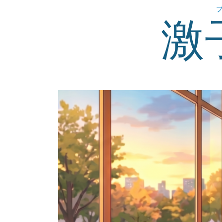
コ
激
ン
テ
ン
ツ
へ
ス
キ
ッ
プ