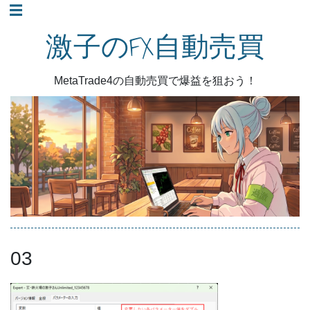
コ
☰
ン
激子のFX自動売買
テ
ン
MetaTrade4の自動売買で爆益を狙おう！
ツ
へ
ス
キ
ッ
プ
03