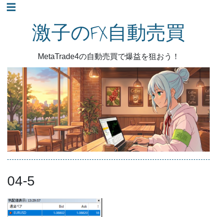
コ
☰
ン
激子のFX自動売買
テ
ン
MetaTrade4の自動売買で爆益を狙おう！
ツ
へ
ス
キ
ッ
プ
04-5