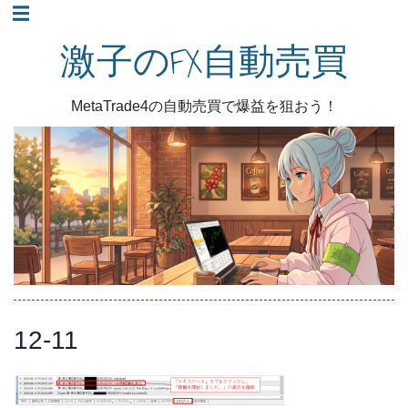
コ
☰
ン
激子のFX自動売買
テ
ン
MetaTrade4の自動売買で爆益を狙おう！
ツ
へ
ス
キ
ッ
プ
12-11