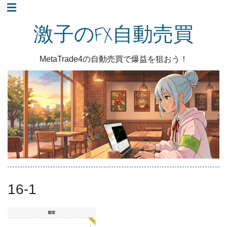
コ
☰
ン
激子のFX自動売買
テ
ン
MetaTrade4の自動売買で爆益を狙おう！
ツ
へ
ス
キ
ッ
プ
16-1