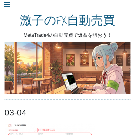
コ
☰
ン
激子のFX自動売買
テ
ン
MetaTrade4の自動売買で爆益を狙おう！
ツ
へ
ス
キ
ッ
プ
03-04