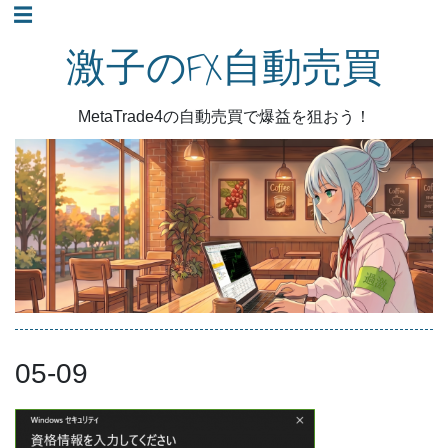
コ
☰
ン
激子のFX自動売買
テ
ン
MetaTrade4の自動売買で爆益を狙おう！
ツ
へ
ス
キ
ッ
プ
05-09